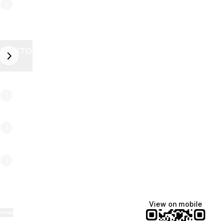
ZELEKTOR FUTURE
next
6
View on mobile
ktree