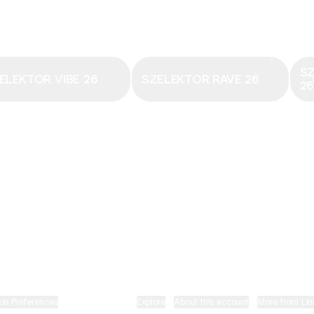
Email
·
hungary@electronicbeats.net
Magyarország legfrissebb hangjai:
S
ELEKTOR VIBE 26
SZELEKTOR RAVE 26
2
ELECTRONIC BEATS X INSTAGRAM
ELECTRONIC BEATS X FACEBOOK
SZELEKTOR X TIKTOK
ie Preferences
•
Report
•
Privacy
•
Explore
•
About this account
•
More from Lin