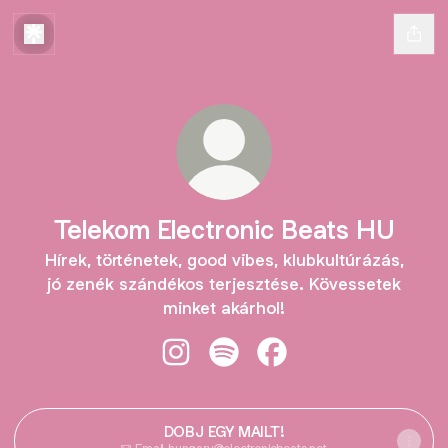
Telekom Electronic Beats HU
Hírek, történetek, good vibes, klubkultúrázás,
jó zenék szándékos terjesztése. Kövessetek
minket akárhol!
Telekom Electronic Beats HU Insta
Telekom Electronic Beats HU 
Telekom Electronic Be
DOBJ EGY MAILT!