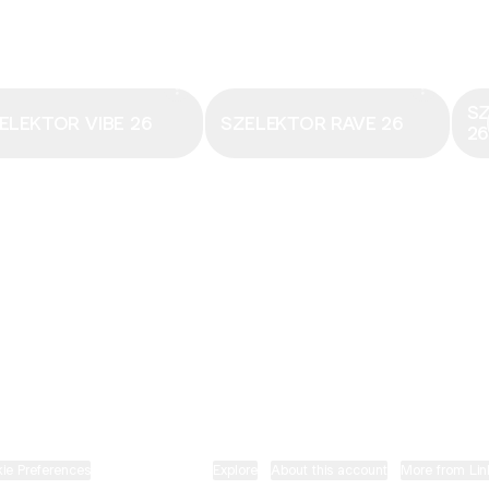
Email
·
hungary@electronicbeats.net
Magyarország legfrissebb hangjai:
S
ELEKTOR VIBE 26
SZELEKTOR RAVE 26
2
ELECTRONIC BEATS X INSTAGRAM
ELECTRONIC BEATS X FACEBOOK
SZELEKTOR X TIKTOK
ie Preferences
•
Report
•
Privacy
•
Explore
•
About this account
•
More from Lin