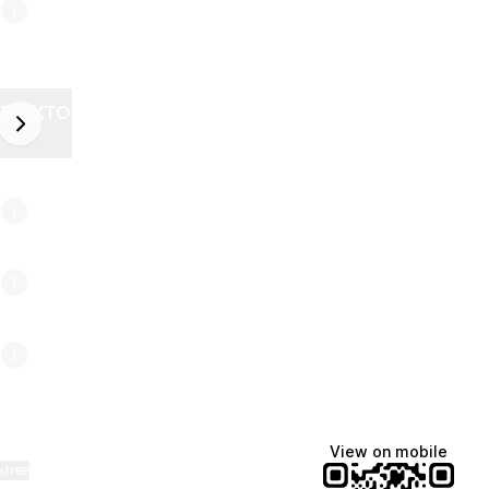
ZELEKTOR FUTURE
next
6
View on mobile
ktree