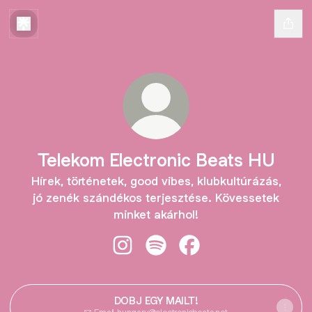
Telekom Electronic Beats HU
Hírek, történetek, good vibes, klubkultúrázás,
jó zenék szándékos terjesztése. Kövessetek
minket akárhol!
Telekom Electronic Beats HU Insta
Telekom Electronic Beats HU 
Telekom Electronic Be
DOBJ EGY MAILT!