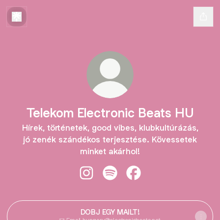
Telekom Electronic Beats HU
Hírek, történetek, good vibes, klubkultúrázás,
jó zenék szándékos terjesztése. Kövessetek
minket akárhol!
Telekom Electronic Beats HU Insta
Telekom Electronic Beats HU 
Telekom Electronic Be
DOBJ EGY MAILT!