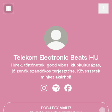
Telekom Electronic Beats HU
Hírek, történetek, good vibes, klubkultúrázás,
jó zenék szándékos terjesztése. Kövessetek
minket akárhol!
Telekom Electronic Beats HU Insta
Telekom Electronic Beats HU 
Telekom Electronic Be
DOBJ EGY MAILT!