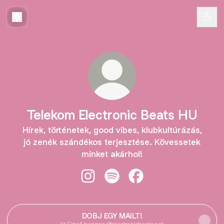
Telekom Electronic Beats HU
Hírek, történetek, good vibes, klubkultúrázás,
jó zenék szándékos terjesztése. Kövessetek
minket akárhol!
Telekom Electronic Beats HU Insta
Telekom Electronic Beats HU 
Telekom Electronic Be
DOBJ EGY MAILT!