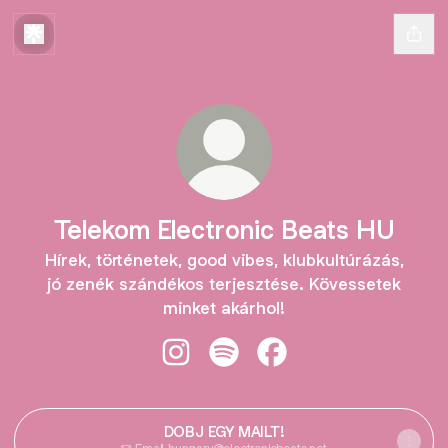
Telekom Electronic Beats HU
Hírek, történetek, good vibes, klubkultúrázás,
jó zenék szándékos terjesztése. Kövessetek
minket akárhol!
Telekom Electronic Beats HU Insta
Telekom Electronic Beats HU 
Telekom Electronic Be
DOBJ EGY MAILT!