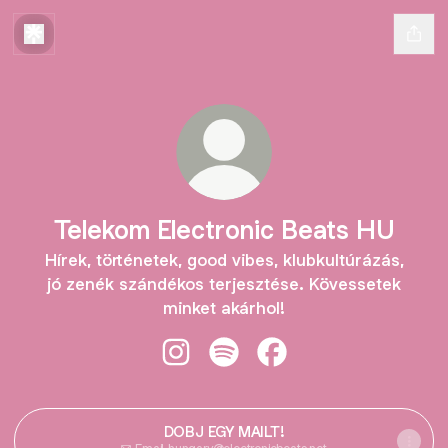
Telekom Electronic Beats HU
Hírek, történetek, good vibes, klubkultúrázás,
jó zenék szándékos terjesztése. Kövessetek
minket akárhol!
Telekom Electronic Beats HU Insta
Telekom Electronic Beats HU 
Telekom Electronic Be
DOBJ EGY MAILT!