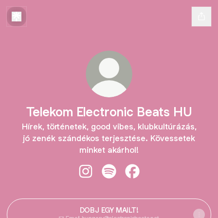
Telekom Electronic Beats HU
Hírek, történetek, good vibes, klubkultúrázás,
jó zenék szándékos terjesztése. Kövessetek
minket akárhol!
Telekom Electronic Beats HU Insta
Telekom Electronic Beats HU 
Telekom Electronic Be
DOBJ EGY MAILT!