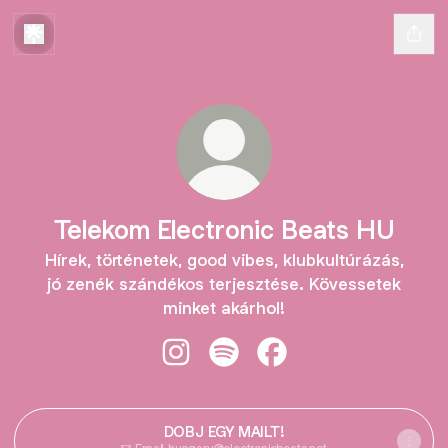
Telekom Electronic Beats HU
Hírek, történetek, good vibes, klubkultúrázás,
jó zenék szándékos terjesztése. Kövessetek
minket akárhol!
Telekom Electronic Beats HU Insta
Telekom Electronic Beats HU 
Telekom Electronic Be
DOBJ EGY MAILT!