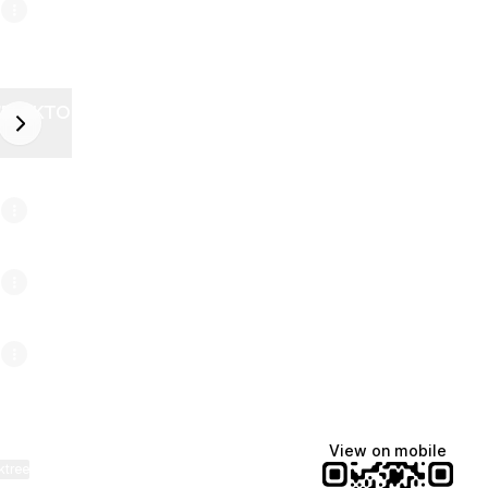
ZELEKTOR FUTURE
next
6
View on mobile
ktree