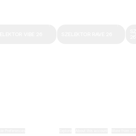
Email
·
hungary@electronicbeats.net
Magyarország legfrissebb hangjai:
S
ELEKTOR VIBE 26
SZELEKTOR RAVE 26
2
ELECTRONIC BEATS X INSTAGRAM
ELECTRONIC BEATS X FACEBOOK
SZELEKTOR X TIKTOK
ie Preferences
•
Report
•
Privacy
•
Explore
•
About this account
•
More from Lin