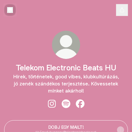
Telekom Electronic Beats HU
Hírek, történetek, good vibes, klubkultúrázás,
jó zenék szándékos terjesztése. Kövessetek
minket akárhol!
Telekom Electronic Beats HU Insta
Telekom Electronic Beats HU 
Telekom Electronic Be
DOBJ EGY MAILT!