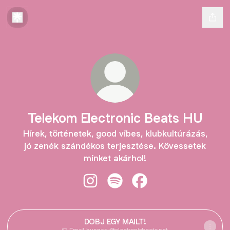
Telekom Electronic Beats HU
Hírek, történetek, good vibes, klubkultúrázás,
jó zenék szándékos terjesztése. Kövessetek
minket akárhol!
Telekom Electronic Beats HU Insta
Telekom Electronic Beats HU 
Telekom Electronic Be
DOBJ EGY MAILT!