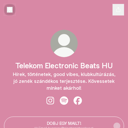
Telekom Electronic Beats HU
Hírek, történetek, good vibes, klubkultúrázás,
jó zenék szándékos terjesztése. Kövessetek
minket akárhol!
Telekom Electronic Beats HU Insta
Telekom Electronic Beats HU 
Telekom Electronic Be
DOBJ EGY MAILT!