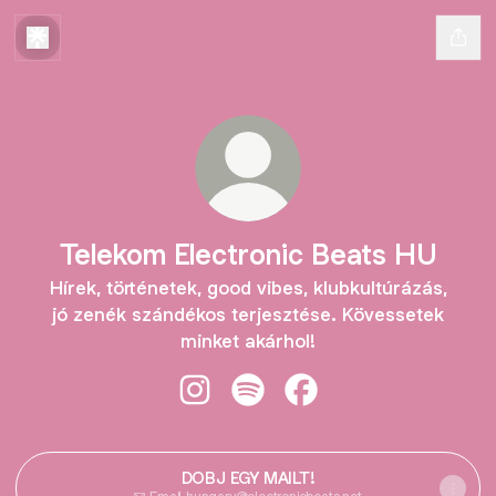
Telekom Electronic Beats HU
Hírek, történetek, good vibes, klubkultúrázás,
jó zenék szándékos terjesztése. Kövessetek
minket akárhol!
Telekom Electronic Beats HU Insta
Telekom Electronic Beats HU 
Telekom Electronic Be
DOBJ EGY MAILT!