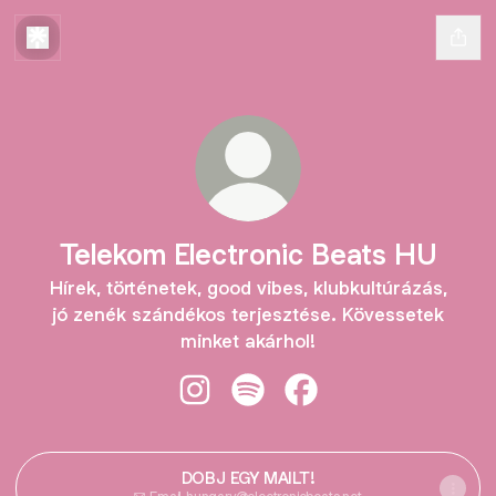
Telekom Electronic Beats HU
Hírek, történetek, good vibes, klubkultúrázás,
jó zenék szándékos terjesztése. Kövessetek
minket akárhol!
Telekom Electronic Beats HU Insta
Telekom Electronic Beats HU 
Telekom Electronic Be
DOBJ EGY MAILT!