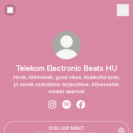
Telekom Electronic Beats HU
Hírek, történetek, good vibes, klubkultúrázás,
jó zenék szándékos terjesztése. Kövessetek
minket akárhol!
Telekom Electronic Beats HU Insta
Telekom Electronic Beats HU 
Telekom Electronic Be
DOBJ EGY MAILT!