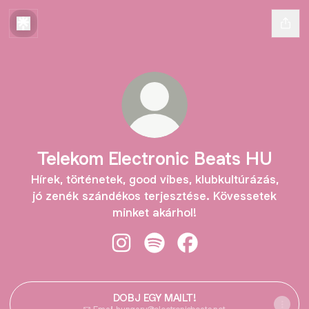
Telekom Electronic Beats HU
Hírek, történetek, good vibes, klubkultúrázás,
jó zenék szándékos terjesztése. Kövessetek
minket akárhol!
Telekom Electronic Beats HU Insta
Telekom Electronic Beats HU 
Telekom Electronic Be
DOBJ EGY MAILT!