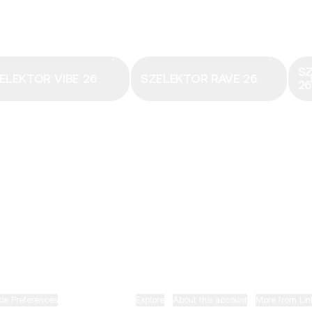
Email
·
hungary@electronicbeats.net
Magyarország legfrissebb hangjai:
S
ELEKTOR VIBE 26
SZELEKTOR RAVE 26
2
ELECTRONIC BEATS X INSTAGRAM
ELECTRONIC BEATS X FACEBOOK
SZELEKTOR X TIKTOK
ie Preferences
•
Report
•
Privacy
•
Explore
•
About this account
•
More from Lin