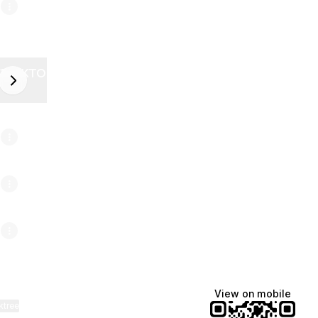
ZELEKTOR FUTURE
next
6
View on mobile
ktree