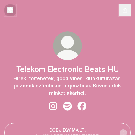
Telekom Electronic Beats HU
Hírek, történetek, good vibes, klubkultúrázás,
jó zenék szándékos terjesztése. Kövessetek
minket akárhol!
Telekom Electronic Beats HU Insta
Telekom Electronic Beats HU 
Telekom Electronic Be
DOBJ EGY MAILT!