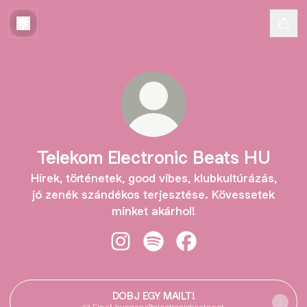
Telekom Electronic Beats HU
Hírek, történetek, good vibes, klubkultúrázás,
jó zenék szándékos terjesztése. Kövessetek
minket akárhol!
Telekom Electronic Beats HU Insta
Telekom Electronic Beats HU 
Telekom Electronic Be
DOBJ EGY MAILT!