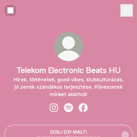
Telekom Electronic Beats HU
Hírek, történetek, good vibes, klubkultúrázás,
jó zenék szándékos terjesztése. Kövessetek
minket akárhol!
Telekom Electronic Beats HU Insta
Telekom Electronic Beats HU 
Telekom Electronic Be
DOBJ EGY MAILT!