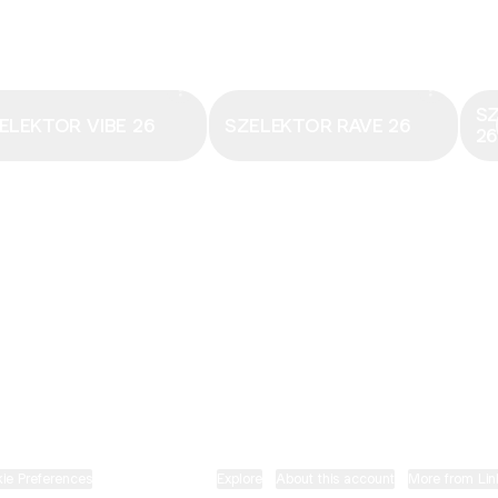
Email
·
hungary@electronicbeats.net
Magyarország legfrissebb hangjai:
S
ELEKTOR VIBE 26
SZELEKTOR RAVE 26
2
ELECTRONIC BEATS X INSTAGRAM
ELECTRONIC BEATS X FACEBOOK
SZELEKTOR X TIKTOK
ie Preferences
•
Report
•
Privacy
•
Explore
•
About this account
•
More from Lin