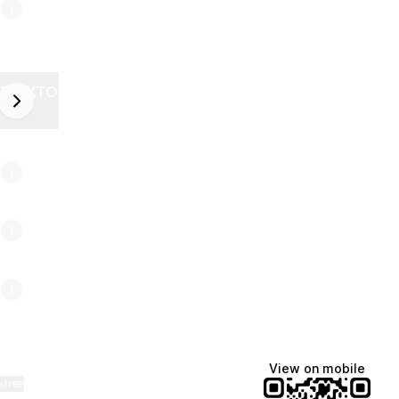
ZELEKTOR FUTURE
next
6
View on mobile
ktree