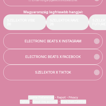
Email
·
hungary@electronicbeats.net
Magyarország legfrissebb hangjai:
SZELEKTOR VIBE
SZELEKTOR RAVE
SZELEK
26
26
FUTURE
ELECTRONIC BEATS X INSTAGRAM
ELECTRONIC BEATS X FACEBOOK
SZELEKTOR X TIKTOK
Cookie Preferences
•
Report
•
Privacy
Explore
•
About this account
•
More from Linktree