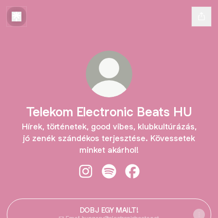
Telekom Electronic Beats HU
Hírek, történetek, good vibes, klubkultúrázás,
jó zenék szándékos terjesztése. Kövessetek
minket akárhol!
Telekom Electronic Beats HU Insta
Telekom Electronic Beats HU 
Telekom Electronic Be
DOBJ EGY MAILT!